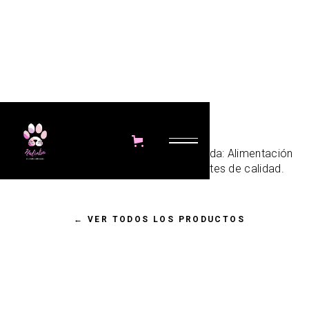
Lenda.
Nalimba cuenta con productos de Lenda: Alimentación
3kg
12kg
natural para mascotas con ingredientes de calidad.
←
VER TODOS LOS PRODUCTOS