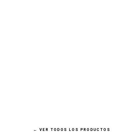
800gr
€ 2,59 EUR
FOOD FOR JOE BIGFISH
←
VER TODOS LOS PRODUCTOS