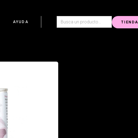
G
AYUDA
TIEND