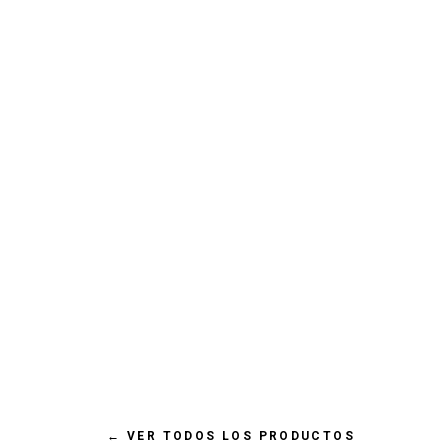
€ 8,95 EUR
MR. BONES TOPPER PECHUGA DE
POLLO PARA PERROS&GATOS 100GR
←
VER TODOS LOS PRODUCTOS