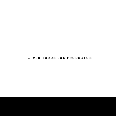
€ 6,95 EUR
MR.BONES GOLDEN PASTE PARA
PERROS&GATOS
←
VER TODOS LOS PRODUCTOS