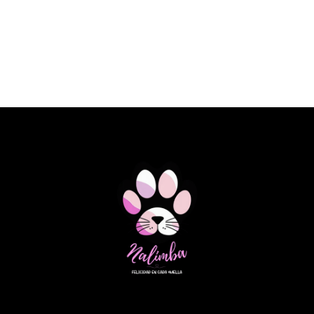
SPECIFIC DOG FKD HEART&KIDNEY
SUPPORT 2KG