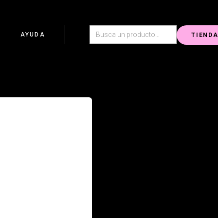
G
AYUDA
TIEND