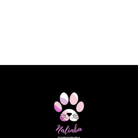
€ 23,10 EUR
SPECIFIC DOG FKD HEART&KIDNEY
SUPPORT 2KG