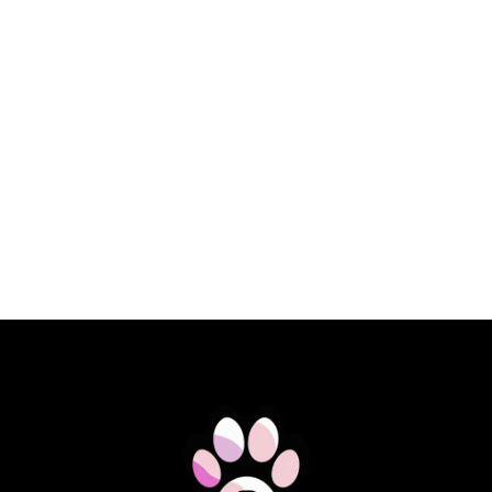
€ 23,10 EUR
SPECIFIC DOG FKD HEART&KIDNEY
SUPPORT 2KG