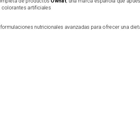
ompleta de productos
Ownat
, una marca española que apuest
colorantes artificiales
ormulaciones nutricionales avanzadas para ofrecer una dieta