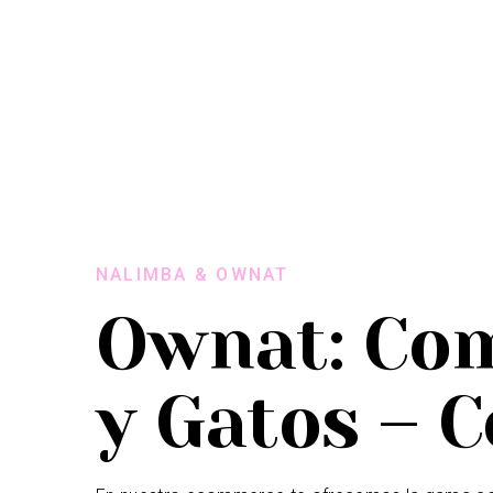
NALIMBA & OWNAT
Ownat: Com
y Gatos – 