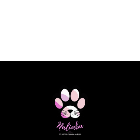
€ 23,10 EUR
SPECIFIC DOG FKD HEART&KIDNEY
SUPPORT 2KG