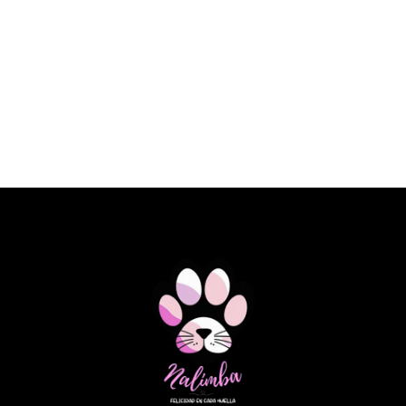
€ 23,10 EUR
SPECIFIC DOG FKD HEART&KIDNEY
SUPPORT 2KG