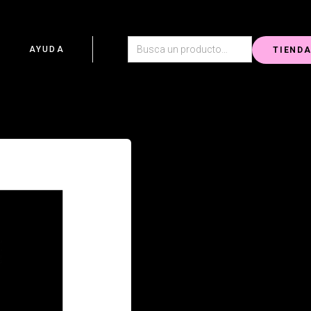
G
AYUDA
TIEND
La gama de alimentación Sumatra e
altas en proteína y en contenido cár
Esta gama cuenta con un surtido d