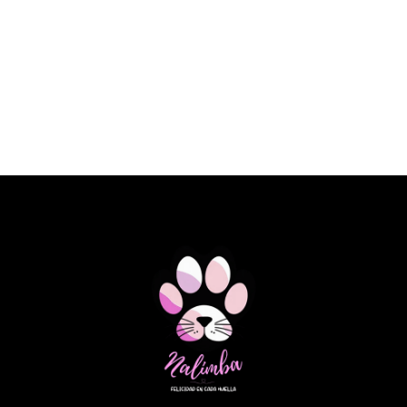
€ 23,10 EUR
SPECIFIC DOG FKD HEART&KIDNEY
SUPPORT 2KG