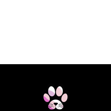
€ 23,10 EUR
SPECIFIC DOG FKD HEART&KIDNEY
SUPPORT 2KG