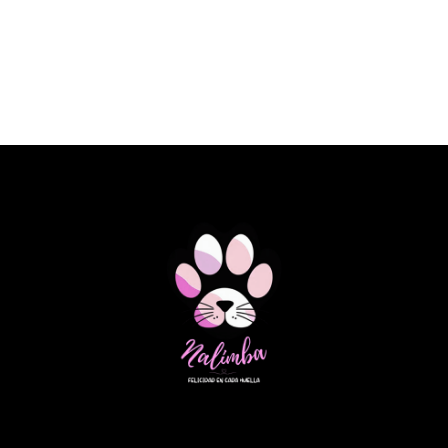
SPECIFIC DOG FKD HEART&KIDNEY
SUPPORT 2KG