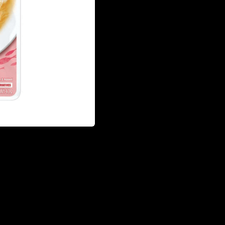
capturado en su hábitat natural. • S
• Pollo desmenuzado y hojuelas de a
humedad, esencial para la salud gen
€ 1,20 EUR
CANTIDAD: