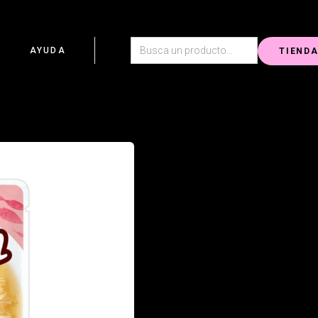
G
AYUDA
TIEND
Ingredientes seleccionados con es
gato se deleitará con un aroma tent
el paquete! • Elaborado con 100% c