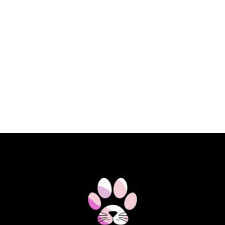
€ 23,10 EUR
SPECIFIC DOG FKD HEART&KIDNEY
SUPPORT 2KG