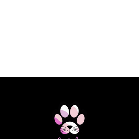
€ 23,10 EUR
SPECIFIC DOG FKD HEART&KIDNEY
SUPPORT 2KG