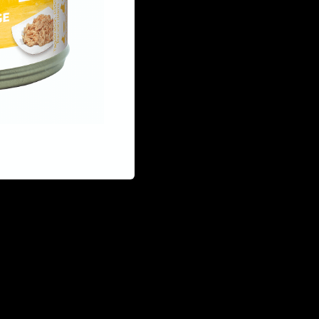
experiencia única en cada bocado.
ofrece recetas cuidadosamente ela
sin colorantes, conservantes ni adi
trozos de pescado y carne, garanti
sabor.
€ 1,42 EUR
CANTIDAD: