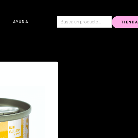
G
AYUDA
TIEND
Bubi Nature es una exquisita comi
ingredientes 100% naturales que pr
Su fórmula deliciosa y natural hará 