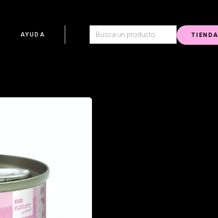
G
AYUDA
TIEND
Bubi Nature es una exquisita comi
ingredientes 100% naturales que pr
Su fórmula deliciosa y natural hará 