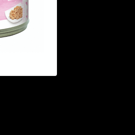
experiencia única en cada bocado.
ofrece recetas cuidadosamente ela
sin colorantes, conservantes ni adi
trozos de pescado y carne, garanti
sabor.
€ 1,42 EUR
CANTIDAD: