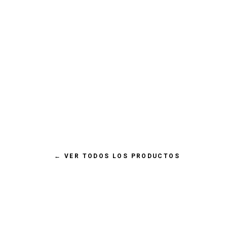
€ 4,99 EUR
NAYECO CORTAUÑAS PEQUEÑO
PARA GATOS
←
VER TODOS LOS PRODUCTOS