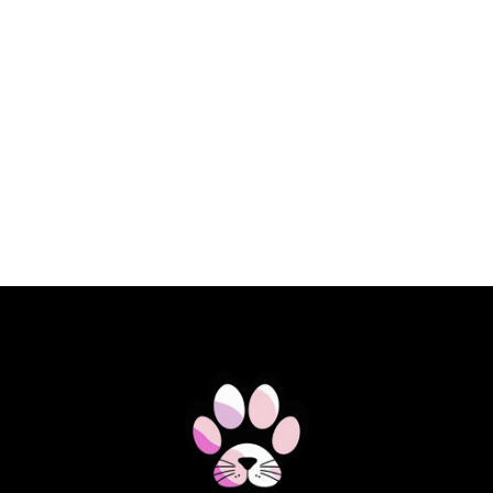
€ 9,45 EUR
FLAMINGO PALO DE TPR CON
CHIRRIADOR - WIDO AZUL