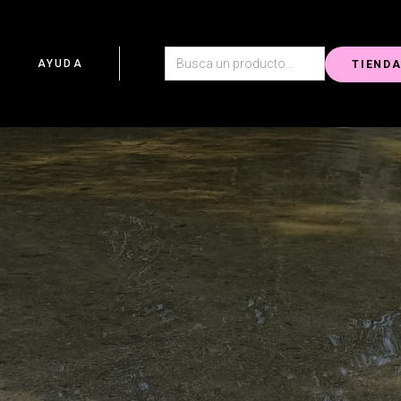
G
AYUDA
TIEND