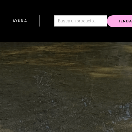
G
AYUDA
TIEND