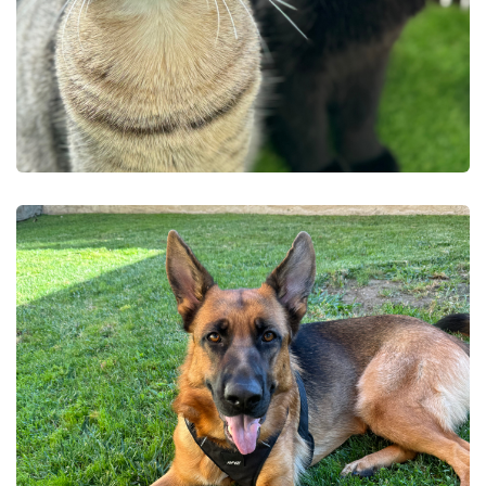
GATOS
DECEMBER 4,
2024
Alimentación
húmeda en
gatos
READ MORE