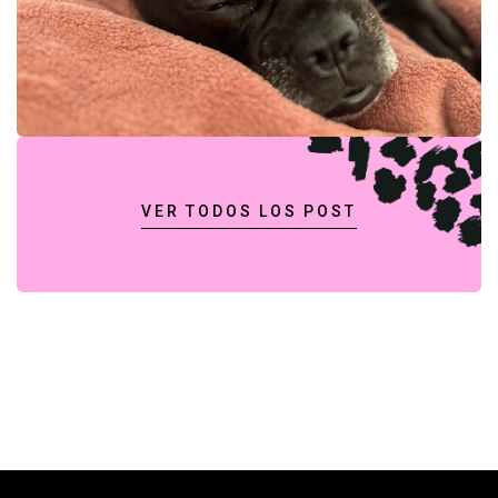
PERROS
VER TODOS LOS POST
MAY 25, 2022
La
Importancia
y los
beneficios
de la
masticación
natural en
perros
READ MORE