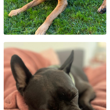
PERROS
MAY 25, 2022
Dieta BARF
en perros:
Una
alimentación
natural y
saludable
READ MORE